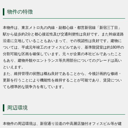
物件の特徴
本物件は、東京メトロ丸の内線・副都心線・都営新宿線「新宿三丁目」
駅から徒歩約2分と都心接近性及び交通利便性は良好です。また幹線道路
沿道に立地していることもあいまって、その視認性は良好です。建物に
ついては、平成元年竣工のオフィスビルであり、基準階貸室は約180坪の
分割可能な区画を確保しています。元々が企業の本社ビルであったこと
もあり、建物外観やエントランス等共用部分についてのグレードは高い
といえます。
また、維持管理の状態は概ね良好であることから、今後計画的な修繕・
更新を行うことにより機能性を維持することが可能であり、賃貸につい
ても標準的な競争力を有しています。
周辺環境
本物件の周辺環境は、新宿通り沿道の中高層店舗付オフィスビル等が建