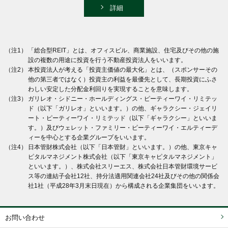
詳細
（注1）
「総合型REIT」とは、オフィスビル、商業施設、住宅及びその他の施
設の複数の用途に投資を行う不動産投資法人をいいます。
（注2）
本投資法人が考える「投資主価値の最大化」とは、（スポンサーその
他の第三者ではなく）投資主の利益を最優先として、長期投資にふさ
わしい安定した分配金利回りを実現することを意味します。
（注3）
ガリレオ・シドニー・ホールディングス・ピーティーワイ・リミテッ
ド（以下「ガリレオ」といいます。）の他、ギャラクシー・ジェイリ
ート・ピーティーワイ・リミテッド（以下「ギャラクシー」といいま
す。）及びウェレット・ファミリー・ピーティーワイ・エルティーデ
ィーを中心とする企業グループをいいます。
（注4）
日本管財株式会社（以下「日本管財」といいます。）の他、東京キャ
ピタルマネジメント株式会社（以下「東京キャピタルマネジメント」
といいます。）、株式会社スリーエス、株式会社日本管財環境サービ
ス等の連結子会社12社、持分法適用関連会社24社及びその他の関係会
社1社（平成28年3月末日現在）から構成される企業集団をいいます。
お問い合わせ