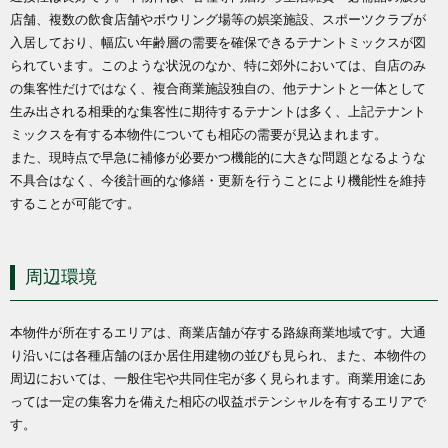
店舗、複数の飲食店舗やボウリング場等の娯楽施設、スポーツクラブが
入居しており、幅広い年齢層の需要を確保できるテナントミックスが図
られています。このような状況のなか、特に郊外においては、自店のみ
の集客性だけではなく、複合商業施設独自の、他テナントと一体として
生み出される相乗的な集客性に期待するテナントは多く、上記テナント
ミックスを有する本物件についても相応の需要が見込まれます。
また、現時点で早急に補修が必要かつ機能的に大きな問題となるような
不具合はなく、今後計画的な修繕・更新を行うことにより機能性を維持
することが可能です。
周辺環境
本物件が所在するエリアは、商業店舗が存する路線商業地域です。大通
り沿いには各種店舗のほか居住用建物の並びも見られ、また、本物件の
周辺においては、一般住宅や共同住宅が多く見られます。商業用途にあ
っては一定の集客力を備えた相応の収益ポテンシャルを有するエリアで
す。