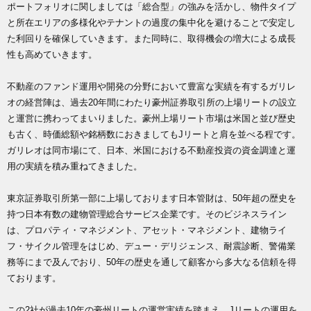
ポートフォリオに関しましては「総合型」の強みを活かし、物件タイプ
と所在エリアの多様化やテナントの過度の集中化を避けることで安定し
た利回りを確保していきます。また同時に、取得機会の増大による成長
性も高めていきます。
不動産のファンド運用や開発の分野において豊富な実績を有するガリレ
オの経営陣は、過去20年間にわたり豪州証券取引所の上場リートの設立
と運営に携わってまいりました。豪州上場リート市場は米国と並び歴史
も古く、時価総額や銘柄数におきましてもJリートと肩を並べる程です。
ガリレオは同市場にて、日本、米国における不動産投資の資金調達と運
用の実績を積み重ねてきました。
東京証券取引所第一部に上場しております日本管財は、50年超の歴史を
持つ日本有数の建物管理総合サービス企業です。そのビジネスライン
は、プロパティ・マネジメント、アセット・マネジメント、建物ライ
フ・サイクル管理をはじめ、デュー・デリジェンス、耐震診断、警備業
務等にまで及んでおり、50年の歴史を通して顧客から多大なる信頼を得
ております。
この2社が過去10年の豪州リートの運営実績を踏まえ、Jリートの運用を